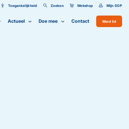
Toegankelijkheid
Zoeken
Webshop
Mijn SGP
Toegankelijkheid
Actueel
Doe mee
Contact
Word lid
Lettergrootte