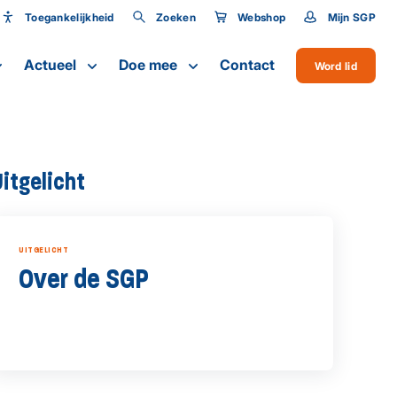
Toegankelijkheid
Zoeken
Webshop
Mijn SGP
Toegankelijkheid
Actueel
Doe mee
Contact
Word lid
Lettergrootte
Uitgelicht
UITGELICHT
Over de SGP