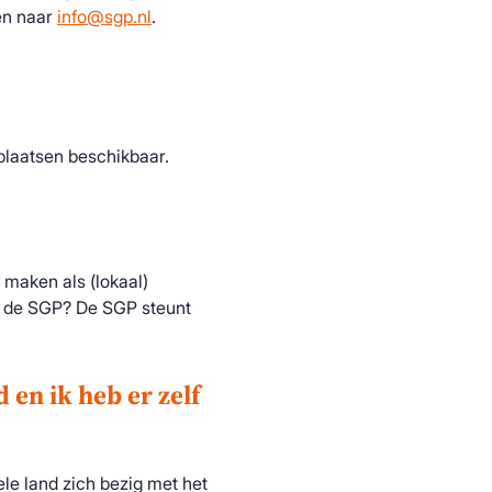
len naar
info@sgp.nl
.
plaatsen beschikbaar.
ig maken als (lokaal)
oor de SGP? De SGP steunt
en ik heb er zelf
le land zich bezig met het