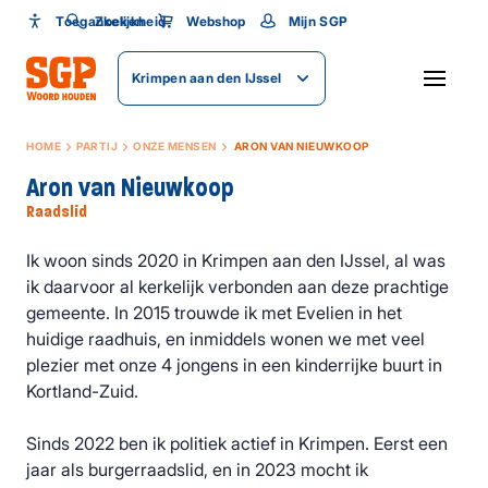
Toegankelijkheid
Toegankelijkheid
Zoeken
Webshop
Mijn SGP
Lettergrootte
Krimpen aan den IJssel
SLUITEN
HOME
PARTIJ
ONZE MENSEN
ARON VAN NIEUWKOOP
Aron van Nieuwkoop
Raadslid
Ik woon sinds 2020 in Krimpen aan den IJssel, al was
ik daarvoor al kerkelijk verbonden aan deze prachtige
gemeente. In 2015 trouwde ik met Evelien in het
huidige raadhuis, en inmiddels wonen we met veel
plezier met onze 4 jongens in een kinderrijke buurt in
Kortland-Zuid.
Sinds 2022 ben ik politiek actief in Krimpen. Eerst een
jaar als burgerraadslid, en in 2023 mocht ik