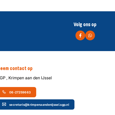
Volg ons op
eem contact op
GP , Krimpen aan den IJssel
06-27259663
secretaris@krimpenaandenijssel.sgp.nl