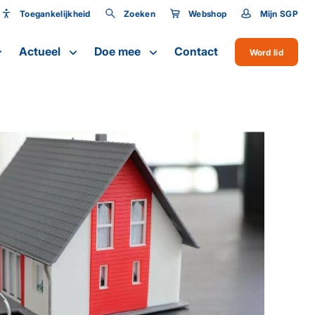
Toegankelijkheid
Zoeken
Webshop
Mijn SGP
Toegankelijkheid
Actueel
Doe mee
Contact
Word lid
Lettergrootte