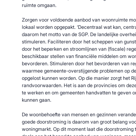
ruimte omgaan.
Zorgen voor voldoende aanbod van woonruimte moe
lokaal worden opgepakt. ‘Decentraal wat kan, centra
daarom het motto van de SGP. De landelijke overhei
stimuleren. Faciliteren door het scheppen van guns
door het beperken en stroomlijnen van (fiscale) reg
beschikbaar stellen van financiële middelen om wo
bevorderen. Stimuleren door het bevorderen van r
waarmee gemeente-overstijgende problemen op d
opgelost kunnen worden. Op die manier zorgt het Ri
randvoorwaarden. Het is aan de provincies om dez
te werken en om gemeenten handvatten te geven om
kunnen gaan.
De woonbehoefte van mensen en gezinnen verander
goede doorstroming is daarom van groot belang vo
woningmarkt. Op dit moment laat die doorstroming te