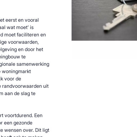
t eerst en vooral
al wat moet’ is
d moet faciliteren en
tige voorwaarden,
elgeving en door het
ningbouw te
egionale samenwerking
e woningmarkt
jk voor de
e randvoorwaarden uit
 aan de slag te
t voortdurend. Een
or een gezonde
 wensen over. Dit ligt